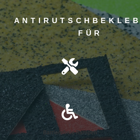
ANTIRUTSCHBEKLE
FÜR

Industrie

Barrierefreie Rampen