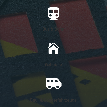

Bus & Bahn

Gebäude

Bau- & Sonderfahrzeuge